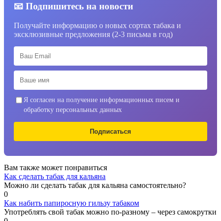
📧 Подпишитесь на новости
Получайте информацию о новых сортах табака и
эксклюзивные предложения (2-3 письма в год)
Я согласен на получение информационных писем и
обработку персональных данных
Подписаться
Вам также может понравиться
Как сделать табак для кальяна
Можно ли сделать табак для кальяна самостоятельно?
0
Как набить папиросную гильзу табаком
Употреблять свой табак можно по-разному – через самокрутки
0