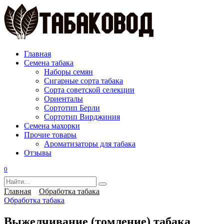
Перейти
к
содержанию
Главная
Семена табака
Наборы семян
Сигарные сорта табака
Сорта советской селекции
Ориенталы
Сортотип Берли
Сортотип Вирджиния
Семена махорки
Прочие товары
Ароматизаторы для табака
Отзывы
0
Search
for:
Главная
Обработка табака
Обработка табака
Выжелчивание (томление) табака