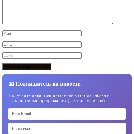
Имя
*
Email
*
Сайт
📧 Подпишитесь на новости
Получайте информацию о новых сортах табака и
эксклюзивные предложения (2-3 письма в год)