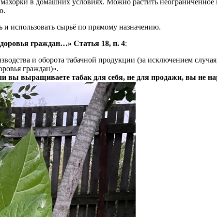
и махорки в домашних условиях. Можно растить неограниченное к
о.
ь и использовать сырьё по прямому назначению.
доровья граждан…» Статья 18, п. 4
:
водства и оборота табачной продукции (за исключением случая,
оровья граждан)».
ли вы выращиваете табак для себя, не для продажи, вы не на