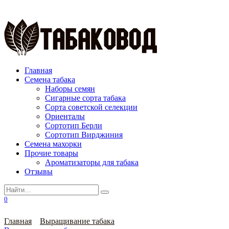
Перейти
к
содержанию
Главная
Семена табака
Наборы семян
Сигарные сорта табака
Сорта советской селекции
Ориенталы
Сортотип Берли
Сортотип Вирджиния
Семена махорки
Прочие товары
Ароматизаторы для табака
Отзывы
Search
for:
0
Главная
Выращивание табака