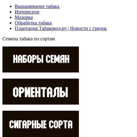
Выращивание табака
Интересное
Махорка
Обработка табака
Плантация Табаковод.ру | Новости с грядок
Семена табака по сортам