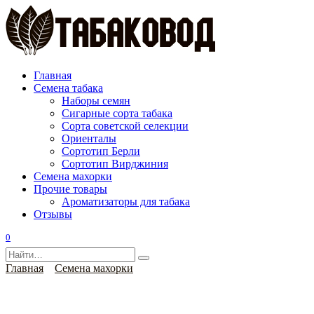
Перейти
к
содержанию
Главная
Семена табака
Наборы семян
Сигарные сорта табака
Сорта советской селекции
Ориенталы
Сортотип Берли
Сортотип Вирджиния
Семена махорки
Прочие товары
Ароматизаторы для табака
Отзывы
0
Search
for:
Главная
Семена махорки