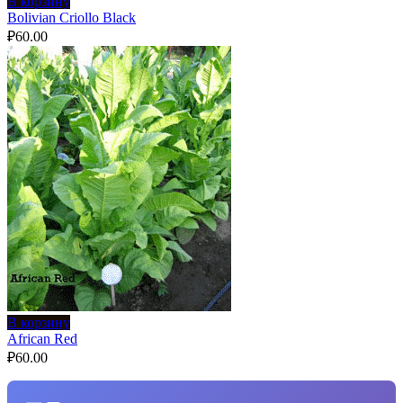
В корзину
Bolivian Criollo Black
₽
60.00
В корзину
African Red
₽
60.00