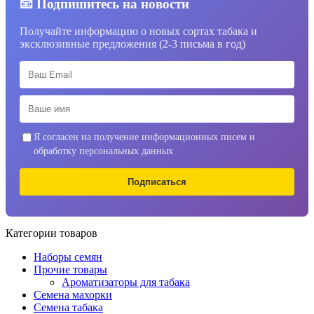
📧 Подпишитесь на новости
Получайте информацию о новых сортах табака и
эксклюзивные предложения (2-3 письма в год)
Я согласен на получение информационных писем и
обработку персональных данных
Подписаться
Категории товаров
Наборы семян
Прочие товары
Ароматизаторы для табака
Семена махорки
Семена табака