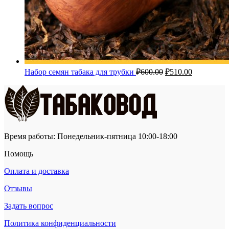
Первоначальная
Текущая
Набор семян табака для трубки
₽
600.00
₽
510.00
цена
цена:
составляла
₽510.00.
₽600.00.
Время работы: Понедельник-пятница 10:00-18:00
Помощь
Оплата и доставка
Отзывы
Задать вопрос
Политика конфиденциальности