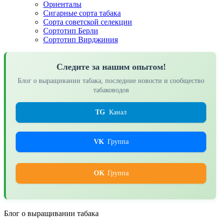
Ориенталы
Сигарные сорта табака
Сорта советской селекции
Сортотип Берли
Сортотип Вирджиния
Следите за нашим опытом!
Блог о выращивании табака, последние новости и сообщество
табаководов
TG
Канал
VK
Группа
OK
Группа
Блог о выращивании табака