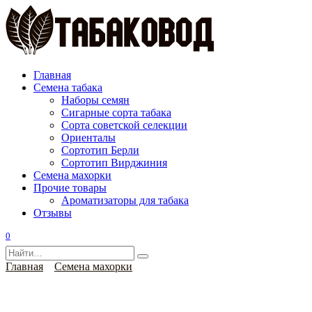
Перейти
к
содержанию
Главная
Семена табака
Наборы семян
Сигарные сорта табака
Сорта советской селекции
Ориенталы
Сортотип Берли
Сортотип Вирджиния
Семена махорки
Прочие товары
Ароматизаторы для табака
Отзывы
0
Search
for:
Главная
Семена махорки