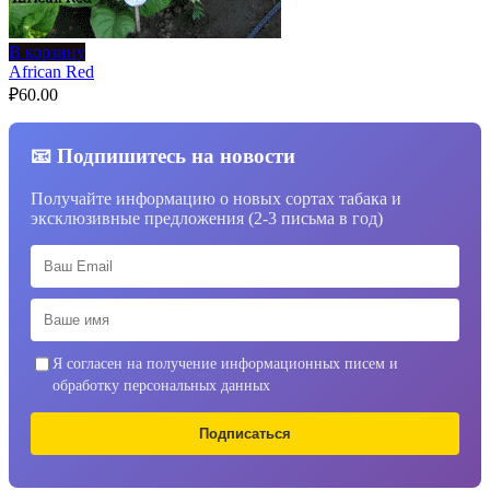
В корзину
African Red
₽
60.00
📧 Подпишитесь на новости
Получайте информацию о новых сортах табака и
эксклюзивные предложения (2-3 письма в год)
Я согласен на получение информационных писем и
обработку персональных данных
Подписаться