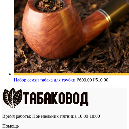
Первоначальная
Текущая
Набор семян табака для трубки
₽
600.00
₽
510.00
цена
цена:
составляла
₽510.00.
₽600.00.
Время работы: Понедельник-пятница 10:00-18:00
Помощь