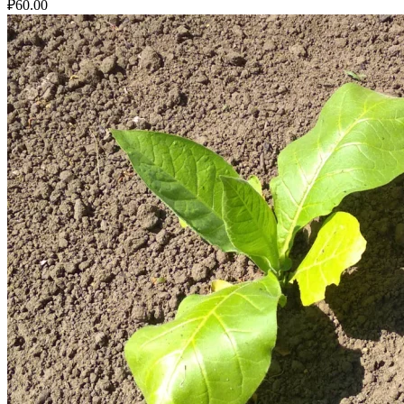
₽
60.00