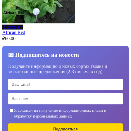
В корзину
African Red
₽
60.00
📧 Подпишитесь на новости
Получайте информацию о новых сортах табака и
эксклюзивные предложения (2-3 письма в год)
Я согласен на получение информационных писем и
обработку персональных данных
Подписаться