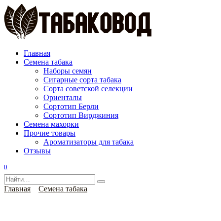
Перейти
к
содержанию
Главная
Семена табака
Наборы семян
Сигарные сорта табака
Сорта советской селекции
Ориенталы
Сортотип Берли
Сортотип Вирджиния
Семена махорки
Прочие товары
Ароматизаторы для табака
Отзывы
0
Search
for:
Главная
Семена табака