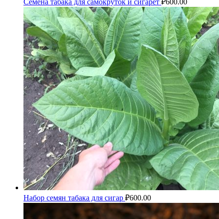
Семена табака для самокруток и сигарет
₽
600.00
Набор семян табака для сигар
₽
600.00