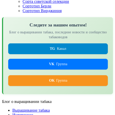
Сорта советской селекции
Сортотип Берли
Сортотип Вирджиния
Следите за нашим опытом!
Блог о выращивании табака, последние новости и сообщество
табаководов
TG
Канал
VK
Группа
OK
Группа
Блог о выращивании табака
Выращивание табака
Интересное