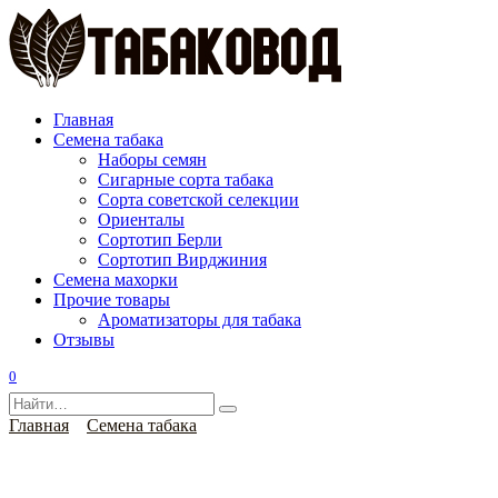
Перейти
к
содержанию
Главная
Семена табака
Наборы семян
Сигарные сорта табака
Сорта советской селекции
Ориенталы
Сортотип Берли
Сортотип Вирджиния
Семена махорки
Прочие товары
Ароматизаторы для табака
Отзывы
0
Search
for:
Главная
Семена табака