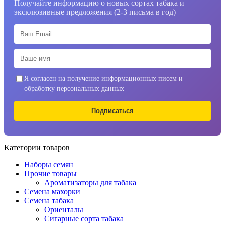
Получайте информацию о новых сортах табака и
эксклюзивные предложения (2-3 письма в год)
Я согласен на получение информационных писем и
обработку персональных данных
Подписаться
Категории товаров
Наборы семян
Прочие товары
Ароматизаторы для табака
Семена махорки
Семена табака
Ориенталы
Сигарные сорта табака