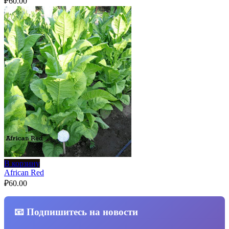
₽
60.00
В корзину
African Red
₽
60.00
📧 Подпишитесь на новости