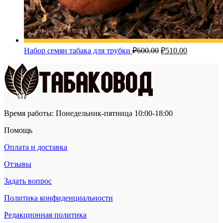
Первоначальная
Текущая
Набор семян табака для трубки
₽
600.00
₽
510.00
цена
цена:
составляла
₽510.00.
₽600.00.
Время работы: Понедельник-пятница 10:00-18:00
Помощь
Оплата и доставка
Отзывы
Задать вопрос
Политика конфиденциальности
Редакционная политика