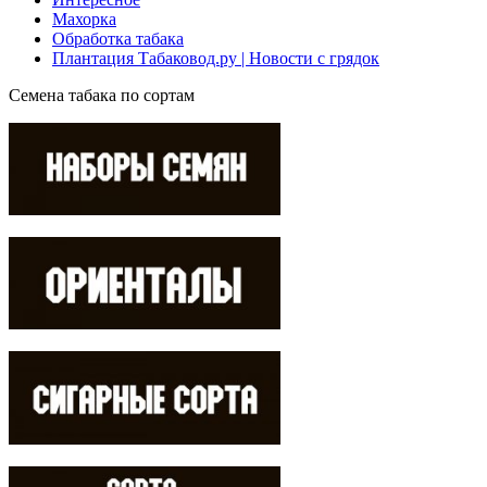
Махорка
Обработка табака
Плантация Табаковод.ру | Новости с грядок
Семена табака по сортам