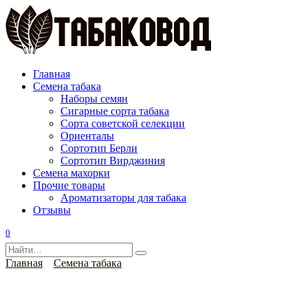
Перейти
к
содержанию
Главная
Семена табака
Наборы семян
Сигарные сорта табака
Сорта советской селекции
Ориенталы
Сортотип Берли
Сортотип Вирджиния
Семена махорки
Прочие товары
Ароматизаторы для табака
Отзывы
0
Search
for:
Главная
Семена табака