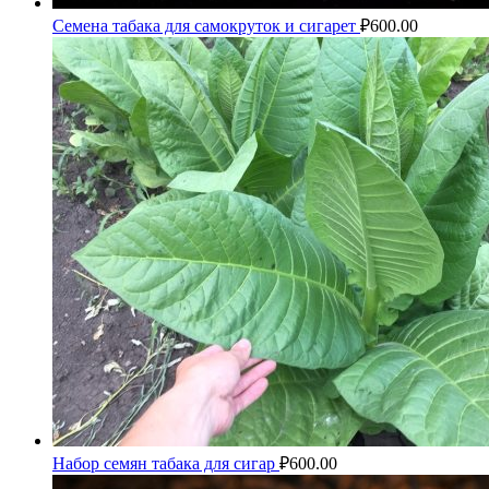
Семена табака для самокруток и сигарет
₽
600.00
Набор семян табака для сигар
₽
600.00