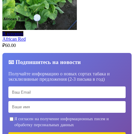
В корзину
African Red
₽
60.00
📧 Подпишитесь на новости
Получайте информацию о новых сортах табака и
эксклюзивные предложения (2-3 письма в год)
Я согласен на получение информационных писем и
обработку персональных данных