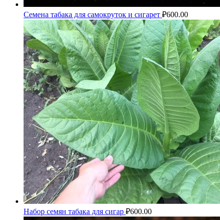
Семена табака для самокруток и сигарет
₽
600.00
Набор семян табака для сигар
₽
600.00