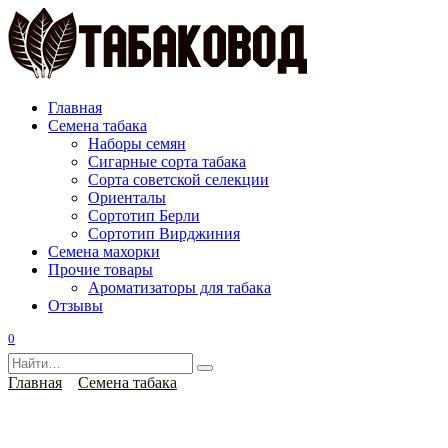
Перейти
к
содержанию
Главная
Семена табака
Наборы семян
Сигарные сорта табака
Сорта советской селекции
Ориенталы
Сортотип Берли
Сортотип Вирджиния
Семена махорки
Прочие товары
Ароматизаторы для табака
Отзывы
0
Search
for:
Главная
Семена табака