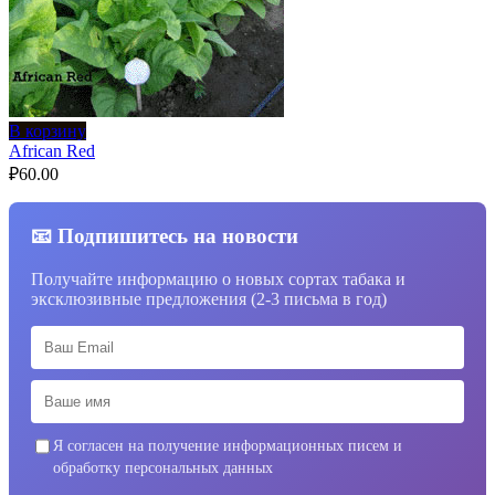
В корзину
African Red
₽
60.00
📧 Подпишитесь на новости
Получайте информацию о новых сортах табака и
эксклюзивные предложения (2-3 письма в год)
Я согласен на получение информационных писем и
обработку персональных данных