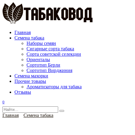
Перейти
к
содержанию
Главная
Семена табака
Наборы семян
Сигарные сорта табака
Сорта советской селекции
Ориенталы
Сортотип Берли
Сортотип Вирджиния
Семена махорки
Прочие товары
Ароматизаторы для табака
Отзывы
0
Search
for:
Главная
Семена табака