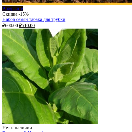
В корзину
Скидка -15%
Набор семян табака для трубки
Первоначальная
Текущая
₽
600.00
₽
510.00
цена
цена:
составляла
₽510.00.
₽600.00.
Нет в наличии