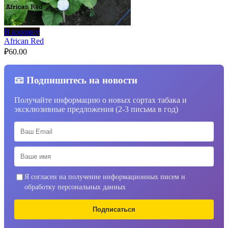
В корзину
African Red
₽
60.00
📧 Подпишитесь на новости
Получайте информацию о новых сортах табака и
эксклюзивные предложения (2-3 письма в год)
Я согласен на получение информационных писем и
обработку персональных данных
Подписаться