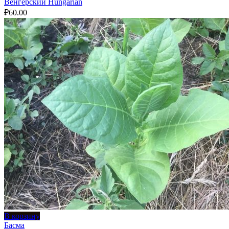
Венгерский Hungarian
₽
60.00
В корзину
Басма