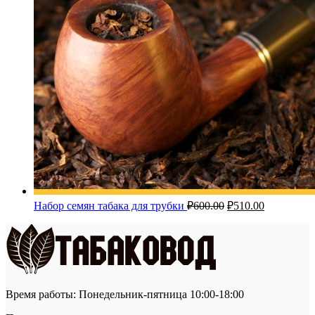
Первоначальная
Текущая
Набор семян табака для трубки
₽
600.00
₽
510.00
цена
цена:
составляла
₽510.00.
₽600.00.
Время работы: Понедельник-пятница 10:00-18:00