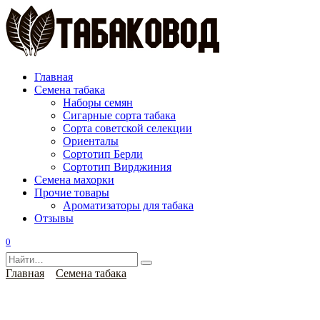
Перейти
к
содержанию
Главная
Семена табака
Наборы семян
Сигарные сорта табака
Сорта советской селекции
Ориенталы
Сортотип Берли
Сортотип Вирджиния
Семена махорки
Прочие товары
Ароматизаторы для табака
Отзывы
0
Search
for:
Главная
Семена табака