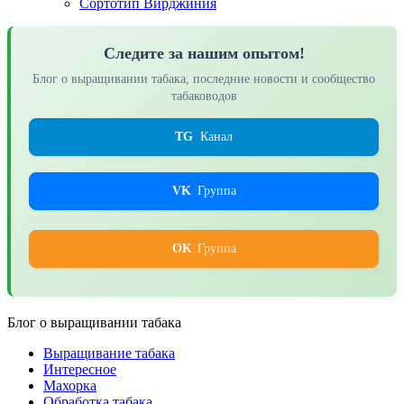
Сортотип Вирджиния
Следите за нашим опытом!
Блог о выращивании табака, последние новости и сообщество
табаководов
TG
Канал
VK
Группа
OK
Группа
Блог о выращивании табака
Выращивание табака
Интересное
Махорка
Обработка табака