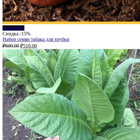
В корзину
Скидка -15%
Набор семян табака для трубки
Первоначальная
Текущая
₽
600.00
₽
510.00
цена
цена:
составляла
₽510.00.
₽600.00.