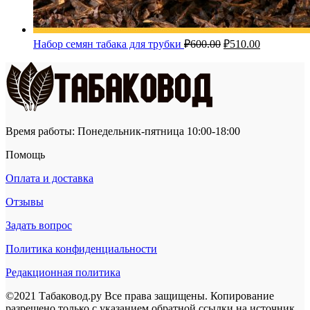
Первоначальная
Текущая
Набор семян табака для трубки
₽
600.00
₽
510.00
цена
цена:
составляла
₽510.00.
₽600.00.
Время работы: Понедельник-пятница 10:00-18:00
Помощь
Оплата и доставка
Отзывы
Задать вопрос
Политика конфиденциальности
Редакционная политика
©2021 Табаковод.ру Все права защищены. Копирование
разрешено только с указанием обратной ссылки на источник.