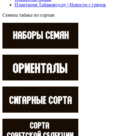
Плантация Табаковод.ру | Новости с грядок
Семена табака по сортам