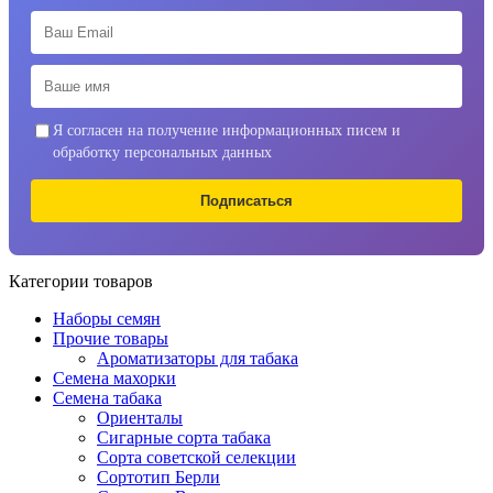
Я согласен на получение информационных писем и
обработку персональных данных
Подписаться
Категории товаров
Наборы семян
Прочие товары
Ароматизаторы для табака
Семена махорки
Семена табака
Ориенталы
Сигарные сорта табака
Сорта советской селекции
Сортотип Берли