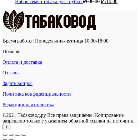
Первоначальная
Текущая
Набор семян табака для трубки
₽
600.00
₽
510.00
цена
цена:
составляла
₽510.00.
₽600.00.
Время работы: Понедельник-пятница 10:00-18:00
Помощь
Оплата и доставка
Отзывы
Задать вопрос
Политика конфиденциальности
Редакционная политика
©2021 Табаковод.ру Все права защищены. Копирование
разрешено только с указанием обратной ссылки на источник.