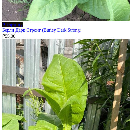
В корзину
Берли Дарк Стронг (Burley Dark Strong)
₽
55.00