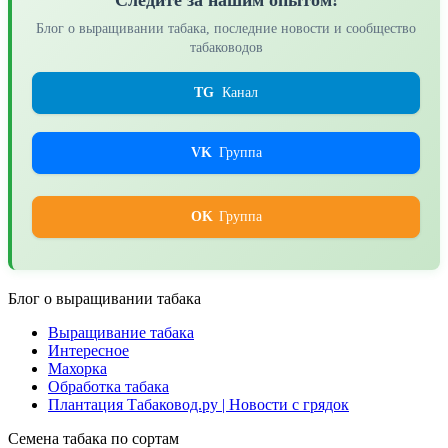
Блог о выращивании табака, последние новости и сообщество
табаководов
TG
Канал
VK
Группа
OK
Группа
Блог о выращивании табака
Выращивание табака
Интересное
Махорка
Обработка табака
Плантация Табаковод.ру | Новости с грядок
Семена табака по сортам