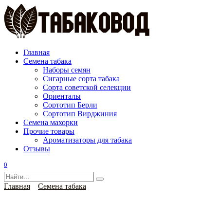
Перейти
к
содержанию
Главная
Семена табака
Наборы семян
Сигарные сорта табака
Сорта советской селекции
Ориенталы
Сортотип Берли
Сортотип Вирджиния
Семена махорки
Прочие товары
Ароматизаторы для табака
Отзывы
0
Search
for:
Главная
Семена табака