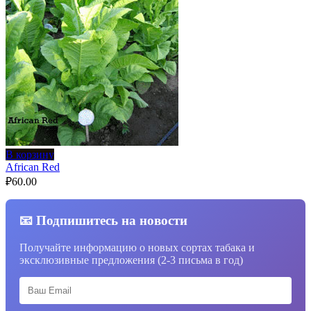
В корзину
African Red
₽
60.00
📧 Подпишитесь на новости
Получайте информацию о новых сортах табака и
эксклюзивные предложения (2-3 письма в год)