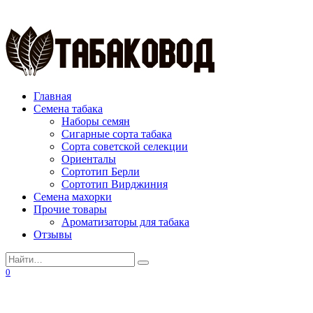
Перейти
к
содержанию
Главная
Семена табака
Наборы семян
Сигарные сорта табака
Сорта советской селекции
Ориенталы
Сортотип Берли
Сортотип Вирджиния
Семена махорки
Прочие товары
Ароматизаторы для табака
Отзывы
Search
for:
0