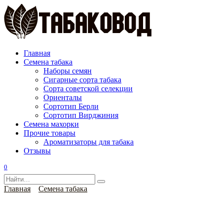
Перейти
к
содержанию
Главная
Семена табака
Наборы семян
Сигарные сорта табака
Сорта советской селекции
Ориенталы
Сортотип Берли
Сортотип Вирджиния
Семена махорки
Прочие товары
Ароматизаторы для табака
Отзывы
0
Search
for:
Главная
Семена табака