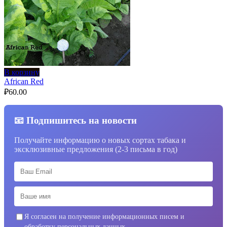
В корзину
African Red
₽
60.00
📧 Подпишитесь на новости
Получайте информацию о новых сортах табака и
эксклюзивные предложения (2-3 письма в год)
Я согласен на получение информационных писем и
обработку персональных данных