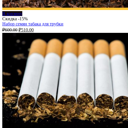
В корзину
Скидка -15%
Набор семян табака для трубки
Первоначальная
Текущая
₽
600.00
₽
510.00
цена
цена:
составляла
₽510.00.
₽600.00.