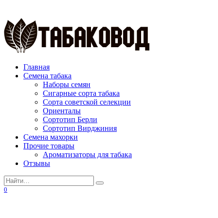
Перейти
к
содержанию
Главная
Семена табака
Наборы семян
Сигарные сорта табака
Сорта советской селекции
Ориенталы
Сортотип Берли
Сортотип Вирджиния
Семена махорки
Прочие товары
Ароматизаторы для табака
Отзывы
Search
for:
0