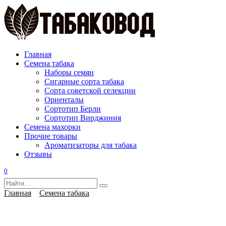
Перейти
к
содержанию
Главная
Семена табака
Наборы семян
Сигарные сорта табака
Сорта советской селекции
Ориенталы
Сортотип Берли
Сортотип Вирджиния
Семена махорки
Прочие товары
Ароматизаторы для табака
Отзывы
0
Search
for:
Главная
Семена табака