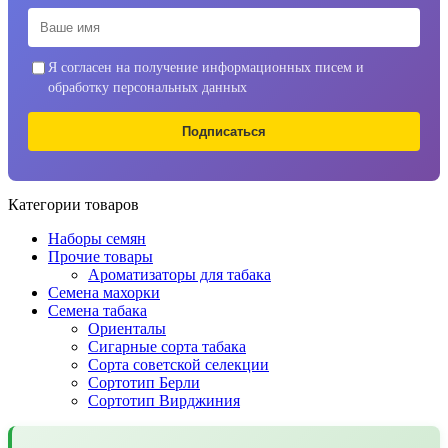
Я согласен на получение информационных писем и
обработку персональных данных
Подписаться
Категории товаров
Наборы семян
Прочие товары
Ароматизаторы для табака
Семена махорки
Семена табака
Ориенталы
Сигарные сорта табака
Сорта советской селекции
Сортотип Берли
Сортотип Вирджиния