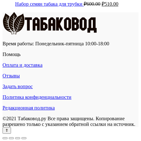
Первоначальная
Текущая
Набор семян табака для трубки
₽
600.00
₽
510.00
цена
цена:
составляла
₽510.00.
₽600.00.
Время работы: Понедельник-пятница 10:00-18:00
Помощь
Оплата и доставка
Отзывы
Задать вопрос
Политика конфиденциальности
Редакционная политика
©2021 Табаковод.ру Все права защищены. Копирование
разрешено только с указанием обратной ссылки на источник.