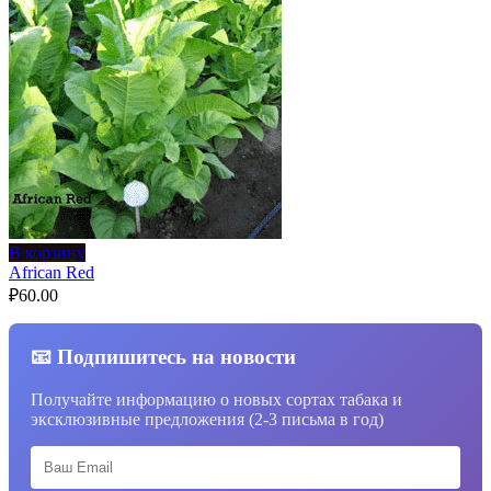
В корзину
African Red
₽
60.00
📧 Подпишитесь на новости
Получайте информацию о новых сортах табака и
эксклюзивные предложения (2-3 письма в год)