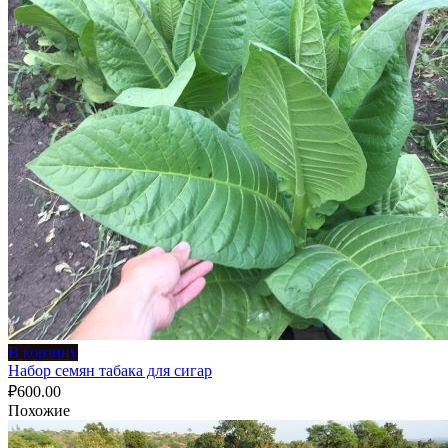
₽600.00.
В корзину
Набор семян табака для сигар
₽
600.00
Похожие