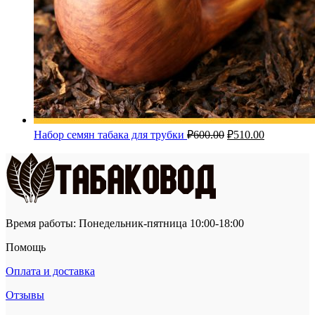
Первоначальная
Текущая
Набор семян табака для трубки
₽
600.00
₽
510.00
цена
цена:
составляла
₽510.00.
₽600.00.
Время работы: Понедельник-пятница 10:00-18:00
Помощь
Оплата и доставка
Отзывы