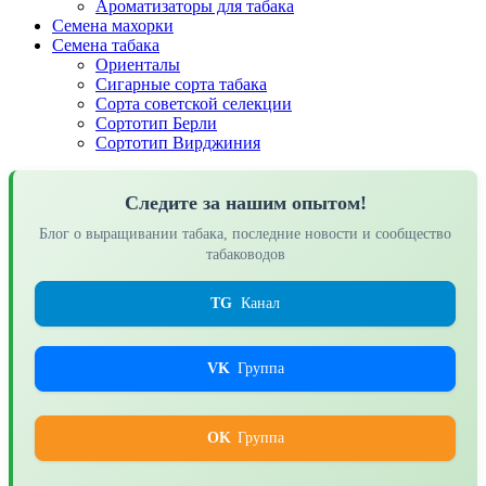
Ароматизаторы для табака
Семена махорки
Семена табака
Ориенталы
Сигарные сорта табака
Сорта советской селекции
Сортотип Берли
Сортотип Вирджиния
Следите за нашим опытом!
Блог о выращивании табака, последние новости и сообщество
табаководов
TG
Канал
VK
Группа
OK
Группа