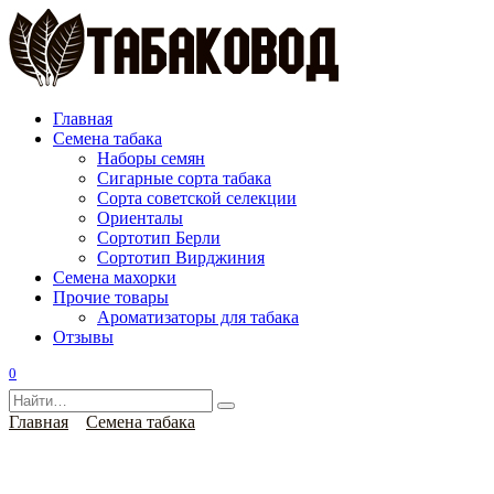
Перейти
к
содержанию
Главная
Семена табака
Наборы семян
Сигарные сорта табака
Сорта советской селекции
Ориенталы
Сортотип Берли
Сортотип Вирджиния
Семена махорки
Прочие товары
Ароматизаторы для табака
Отзывы
0
Search
for:
Главная
Семена табака