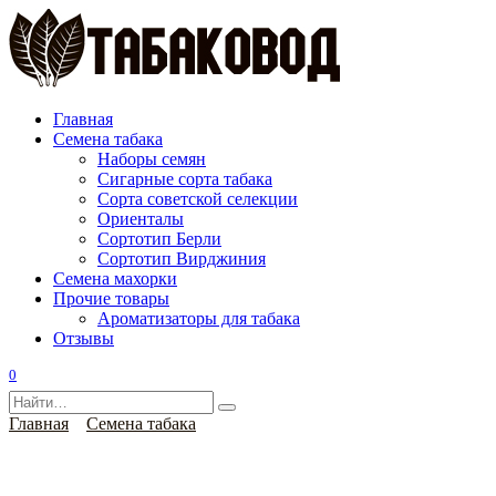
Перейти
к
содержанию
Главная
Семена табака
Наборы семян
Сигарные сорта табака
Сорта советской селекции
Ориенталы
Сортотип Берли
Сортотип Вирджиния
Семена махорки
Прочие товары
Ароматизаторы для табака
Отзывы
0
Search
for:
Главная
Семена табака