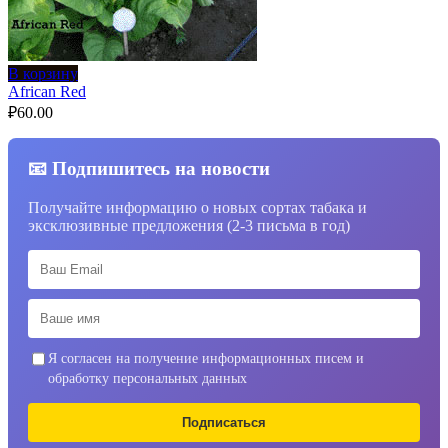
В корзину
African Red
₽
60.00
📧 Подпишитесь на новости
Получайте информацию о новых сортах табака и
эксклюзивные предложения (2-3 письма в год)
Я согласен на получение информационных писем и
обработку персональных данных
Подписаться