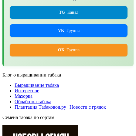
TG
Канал
VK
Группа
OK
Группа
Блог о выращивании табака
Выращивание табака
Интересное
Махорка
Обработка табака
Плантация Табаковод.ру | Новости с грядок
Семена табака по сортам