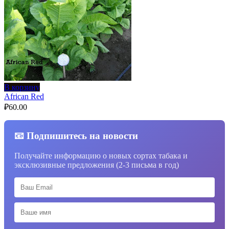
В корзину
African Red
₽
60.00
📧 Подпишитесь на новости
Получайте информацию о новых сортах табака и
эксклюзивные предложения (2-3 письма в год)