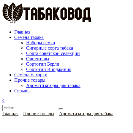
Перейти
к
содержанию
Главная
Семена табака
Наборы семян
Сигарные сорта табака
Сорта советской селекции
Ориенталы
Сортотип Берли
Сортотип Вирджиния
Семена махорки
Прочие товары
Ароматизаторы для табака
Отзывы
0
Search
for:
Главная
Прочие товары
Ароматизаторы для табака